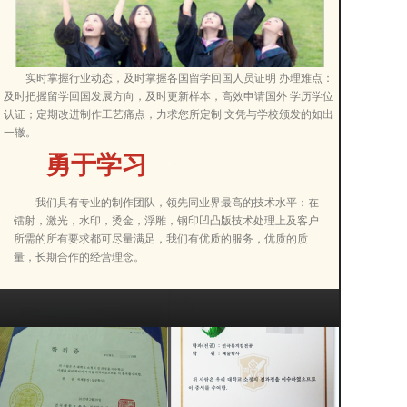
韩国高中与朝鲜大学政策改革观察
定制流程
本文聚焦近期韩国教育政策热点，围绕韩国高中改革与韩国朝鲜大学招生变化展开...
留言板
韩国弘益大学毕业证样...
韩国延世大学毕业证样...
联系我们
留学文凭认证新趋势：韩国高校学历信息核验指南
精湛工艺
数以万计的成功案例,为无数肄业留学生提供全方位的解决方
实时掌握行业动态，及时掌握各国留学回国人员证明 办理难点：
本文聚焦韩国中央大学与高丽大学学位认证的最新动态，深入解析国外毕业证书防...
案。一条龙解决学位证问题带来的学历认证难题及落户没有留学
及时把握留学回国发展方向，及时更新样本，高效申请国外 学历学位
深圳国外文凭服务网、专营国外文凭，国外毕业证，国外学位
回国人员证明的苦恼,帮助求职就业指导办理留信网学历认证及
认证；定期改进制作工艺痛点，力求您所定制 文凭与学校颁发的如出
证，国外成绩单，雅思成绩单，学历认证，留信网认证，多年来我
韩国留学新趋势与学历认证实务指南
wse认证，一对一精准服务。
一辙。
们奉守“价格合理、客户保密、质量保障，安全快捷、服务热情。
本文聚焦韩国留学最新趋势与学历认证实务，深入解析毕业证书、学位证书及成绩...
寻求双赢”的经营方针，我们一直秉着互利双赢，诚信经营，共创
勇于学习
价值的原则，以绝对不亏待顾客，真实诚信为宗旨。
韩国留学新风向：从学历认证到数字化服务，理性选择与未来趋势
本文聚焦韩国大学留学的最新趋势，特别是韩国朝鲜大学的学历认证与数字化证书...
我们具有专业的制作团队，领先同业界最高的技术水平：在
镭射，激光，水印，烫金，浮雕，钢印凹凸版技术处理上及客户
海外学历认证热潮下的教育行业新思考
所需的所有要求都可尽量满足，我们有优质的服务，优质的质
量，长期合作的经营理念。
本文聚焦海外学历认证热点，剖析证书样本与成绩单定制乱象背后的诚信风险。以...
韩国崇实大学毕业证样...
韩国亚洲大学毕业证样...
韩国高中与朝鲜大学政策改革观察
本文聚焦近期韩国教育政策热点，围绕韩国高中改革与韩国朝鲜大学招生变化展开...
信守承诺 客户保密
留学文凭认证新趋势：韩国高校学历信息核验指南
本文聚焦韩国中央大学与高丽大学学位认证的最新动态，深入解析国外毕业证书防...
诚信交易 质量保障