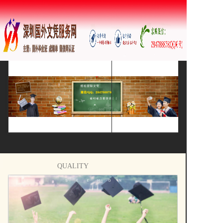
双击编辑文字内容
=
首页
韩国留学新风向：从学历认证到数字化服务，理性选择与未来趋势
大数据
新闻列表
您好！
QUALITY
公司简介
本文聚焦韩国大学留学的最新趋势，特别是韩国朝鲜大学的学历认证与数字化证书...
INNOVATIONS
SYSTEMS
行业资讯
海外学历认证热潮下的教育行业新思考
欢迎来到深圳国外文凭服务网
证书样本
本文聚焦海外学历认证热点，剖析证书样本与成绩单定制乱象背后的诚信风险。以...
防伪案例