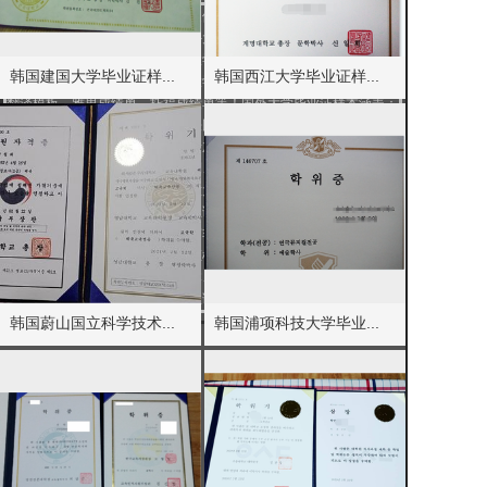
韩国留学新趋势与学历认证实务指南
深圳国外文凭服务网：为您提供国外大学毕业证样本和国外大学
本文聚焦韩国留学最新趋势与学历认证实务，深入解析毕业证书、学位证书及成绩...
学位证图片，本站服务范围：国外大学毕业证、国外大学成绩单，国
外大学学士毕业证成绩单，国外大学硕士毕业证成绩单、国外大学博
韩国建国大学毕业证样...
韩国西江大学毕业证样...
士毕业证成绩单遗失补办、海外大学毕业证成绩单、国外大学毕业证
韩国留学新风向：从学历认证到数字化服务，理性选择与未来趋势
翻译模板、雅思成绩单、托福成绩单等！国外大学毕业证样本涵盖：
本文聚焦韩国大学留学的最新趋势，特别是韩国朝鲜大学的学历认证与数字化证书...
意大利、新西兰、澳州、德国、法国、韩国、荷兰、加拿大、马来西
亚、美国、日本、台湾、香港、新加坡、英国等！翻译、封面、定制
海外学历认证热潮下的教育行业新思考
国外大学毕业证外壳、按样本定制、海外大学毕业证成绩单、海外文
本文聚焦海外学历认证热点，剖析证书样本与成绩单定制乱象背后的诚信风险。以...
凭认证。国外大学毕业证图片、意大利毕业证样本、西班牙毕业证样
本、葡萄牙毕业证样本、荷兰毕业证样本、韩国毕业证样本、印度毕
韩国高中与朝鲜大学政策改革观察
业证样本、阿根廷毕业证样本、南非毕业证样本、新加坡毕业证样
本文聚焦近期韩国教育政策热点，围绕韩国高中改革与韩国朝鲜大学招生变化展开...
本、瑞士毕业证样本、德国毕业证样本、澳大利亚毕业证样本、马来
西亚毕业证样本、澳洲毕业证样本、美国毕业证样本、英国毕业证样
留学文凭认证新趋势：韩国高校学历信息核验指南
本、加拿大毕业证样本、法国毕业证样本、等国外毕业证图片。
本文聚焦韩国中央大学与高丽大学学位认证的最新动态，深入解析国外毕业证书防...
韩国蔚山国立科学技术...
韩国浦项科技大学毕业...
韩国留学新趋势与学历认证实务指南
本文聚焦韩国留学最新趋势与学历认证实务，深入解析毕业证书、学位证书及成绩...
韩国留学新风向：从学历认证到数字化服务，理性选择与未来趋势
本文聚焦韩国大学留学的最新趋势，特别是韩国朝鲜大学的学历认证与数字化证书...