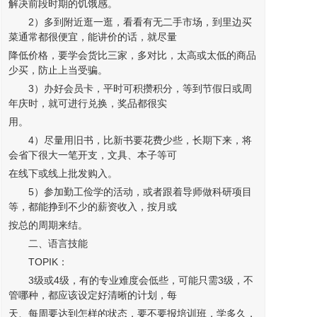
解决前段时期的饥饿感。
2）多到附近逛一逛，看看有无二手市场，到里边买
菜通常都很便宜，能讲价的话，就尽量
降低价格，要学会货比三家，多对比，太高或太低的商品
少买，防止上当受骗。
3）办好会员卡，平时可积攒积分，等到节假日或周
年庆时，就可进行兑换，奖品都很实
用。
4）尽量用旧书，比新书要花费少些，长期下来，将
会省下很大一笔开支，文具、本子等可
在线下或线上批发购入。
5）参加勤工俭学的活动，或者跟着导师做科研项目
等，都能挣到不少的薪资收入，按月或
按总的周期来结。
二、语言技能
TOPIK：
3级或4级，有的专业难度会低些，可能只需3级，不
管哪种，都应该设定好清晰的计划，每
天、每周要达到怎样的状态，要不要报培训班，学多久，