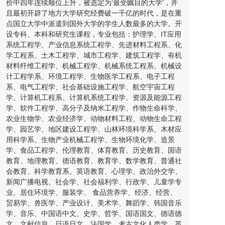
价中四年连续顺位上升，被选定为‘最受瞩目的大学’，并
且最初开辟了地方大学研究经费破一千亿的时代，是在重
点国立大学中派遣到国外大学的学生人数最多的大学。开
设专科、本科和研究生课程，专业包括：护理学、IT应用
系统工程学、产业信息系统工程学、先进材料工程系、化
学工程系、土木工程学、城市工程学、建筑工程学、有机
材料纤维工程学、机械工程学、机械系统工程系、机械设
计工程学系、环境工程学、生物医学工程系、电子工程
系、电气工程学、社会基础设施工程学、航空宇宙工程
学、计算机工程系、计算机系统工程学、资源及能源工程
学、软件工程学、高分子及纳米工程学、作物生命科学、
农业生物学、农业经济学、动物材料工程、动物生命工程
学、园艺学、地区建设工程学、山林环境科学系、木材应
用科学系、生物产业机械工程学、生物环境化学、造景
学、食品工程学、伦理教育、体育教育、历史教育、国语
教育、地理教育、德语教育、教育学、数学教育、普通社
会教育、科学教育系、英语教育、心理学、政治外交学、
新闻广播电视、社会学、社会福利学、行政学、儿童学专
业、居住环境学、服装学、 食品营养学、经济、经营、
贸易学、兽医学、产业设计、美术学、舞蹈学、韩国音乐
学、音乐、中国语中文、史学、哲学、国语国文、德语德
文、文献信息、日语日文、法国学、考古文化人类学、英