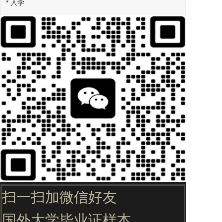
* 入学
宿舍
① 宿舍费 : 约24万韩元/月（BTL 新建学生宿舍）
② 宿舍申请 : 有意入住宿舍的学生，在填写入学申请书
时，请在生活馆申请栏打钩
③ 其他事项
- 两人间
- 提供一日三餐（周六周日不提供）
- 提供书桌，椅子，书柜，床，衣柜，鞋柜,书架, 电话，
网线，洗手间,洗澡间, 台灯等设备
※ 被子，枕头，洗漱工具等自备
- 公用空间 : 休息室，发表室，图书室， 电脑室， 健身
室，AV室
- 附属设施 ：共同洗衣房，食堂，小卖店，文具店，咖啡
吧等
扫一扫加微信好友
韩国全北国立大学(Chonbuk National University)，简称
全大，位于朝鲜半岛全州市，韩国著名综合性研究型大
国外大学毕业证样本
学，亦是历史最为悠久的韩国国立旗帜大学。 它是韩国