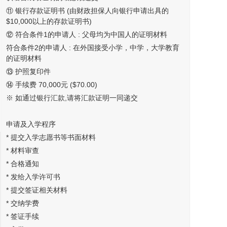
⑪ 银行存款证明书 (由财政担保人向银行申请出具的
$10,000以上的存款证明书)
⑫ 符合条件1的申请人 : 父母均为中国人的证明材料
符合条件2的申请人 : 在外国接受小学，中学，大学教育
的证明材料
⑬ 护照复印件
⑭ 手续费 70,000元 ($70.00)
※ 如通过银行汇款,请将汇款证明一同递交
申请及入学程序
* 提交入学志愿书等书面材料
深圳国外文凭服务网
* 材料审查
* 合格通知
联系人：张老师
* 发给入学许可书
联系QQ：284788878
* 提交签证相关材料
办理微信: 284788878
* 交纳学费
地址: 地址：广东省、深圳市、南山区
* 签证手续
白石洲西区B16栋