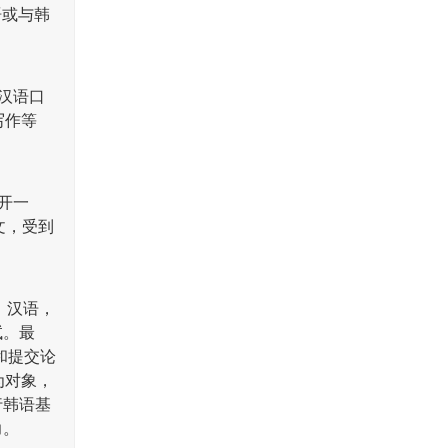
语或与韩
汉语口
写作等
开一
文，受到
，汉语，
试。最
和提交论
为对象，
行韩语基
力。