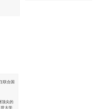
任联合国
洲顶尖的
延世大学