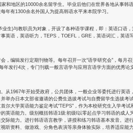
家和地区的10000余名留学生。毕业后他们在世界各地从事韩
每年有1300余名外国人为提高韩语水平来本院学习。
毕业生)与教职员为对象，开设了各种语学课程，即：英语口语，
英语，英语听力，TEPS，TOEFL，GRE，英语词汇，英语
会，编辑发行定期刊物等。每年召开一次“语学研究会”，每月召
研究”每年发行4次，专门刊载一般言语学与应用言语学方面的优秀论
。从1967年开始受政府，公共团体，一般企业等委托进行英语
，并举办日本文部省邀请的公费生选拔考试与自费留学生选拔考
首尔大学英语能力鉴定考试“TEPS”，作为本校研究生入学考试
的英语能力。级别概括韩语1级:初级Ⅰ以零起点学习韩语的成人
性交际能力。进行韩语语言教学，讲授和练习韩语基本发音。进
过视听资料、做游戏、分角色表演等亲身体验实际，培养适应能