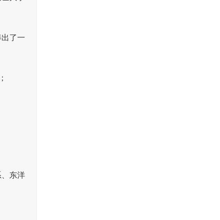
养出了一
；
系、东洋