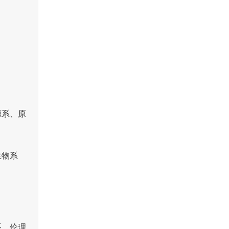
源系、原
生物系
系、伦理