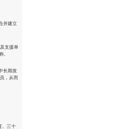
合并建立
心及支援单
称。
中长期发
人员，从而
育。三十