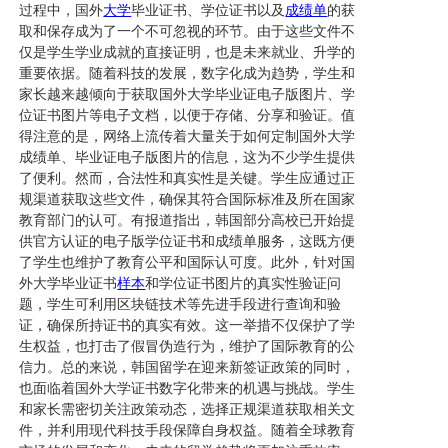
过程中，国外
大学
毕业证书、学位证书以及
成绩单
的获
取和保存成为了一个不可忽视的环节。由于这些文件不
仅是学生学业成就的直接证明，也是未来就业、升学的
重要依据。随着科技的发展，数字化成为趋势，学生和
家长越来越倾向于获取国外大学毕业证电子版图片、学
位证书图片等电子文档，以便于存储、分享和验证。值
得注意的是，网络上流传着大量关于如何定制国外大学
成绩单、毕业证电子版图片的信息，这为不少学生提供
了便利。然而，合法性和真实性是关键。学生应通过正
规渠道获取这些文件，确保其符合国际标准及所在国家
教育部门的认可。有报道指出，韩国部分高校已开始提
供官方认证的电子版学位证书和成绩单服务，这既方便
了学生也维护了教育公平和国际认可度。此外，针对国
外大学毕业证书
样本
和学位证书图片的真实性验证问
题，学生可利用区块链技术等先进手段进行查询和验
证，确保所持证书的真实有效。这一举措不仅保护了学
生权益，也打击了假冒伪造行为，维护了国际教育的公
信力。总的来说，韩国留学在迎来新签证政策的同时，
也面临着国外大学证书数字化带来的机遇与挑战。学生
和家长需密切关注政策动态，选择正规渠道获取相关文
件，并利用现代科技手段保障自身权益。随着全球教育