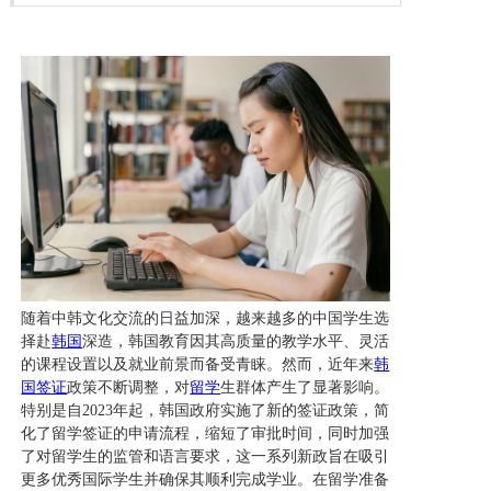
留言板
联系我们
随着中韩文化交流的日益加深，越来越多的中国学生选
择赴
韩国
深造，韩国教育因其高质量的教学水平、灵活
的课程设置以及就业前景而备受青睐。然而，近年来
韩
国签证
政策不断调整，对
留学
生群体产生了显著影响。
特别是自2023年起，韩国政府实施了新的签证政策，简
化了留学签证的申请流程，缩短了审批时间，同时加强
了对留学生的监管和语言要求，这一系列新政旨在吸引
更多优秀国际学生并确保其顺利完成学业。在留学准备