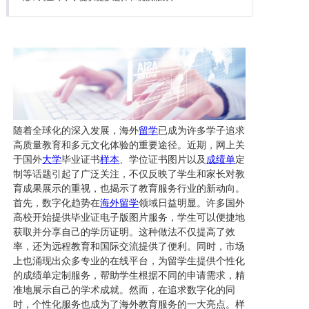
留言板
联系我们
随着全球化的深入发展，海外
留学
已成为许多学子追求
高质量教育和多元文化体验的重要途径。近期，网上关
于国外
大学
毕业证书
样本
、学位证书图片以及
成绩单
定
制等话题引起了广泛关注，不仅反映了学生和家长对教
育成果展示的重视，也揭示了教育服务行业的新动向。
首先，数字化趋势在
海外留学
领域日益明显。许多国外
高校开始提供毕业证电子版图片服务，学生可以便捷地
获取并分享自己的学历证明。这种做法不仅提高了效
率，还为远程教育和国际交流提供了便利。同时，市场
上也涌现出众多专业的在线平台，为留学生提供个性化
的成绩单定制服务，帮助学生根据不同的申请需求，精
准地展示自己的学术成就。然而，在追求数字化的同
时，个性化服务也成为了海外教育服务的一大亮点。样